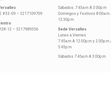
ersalles
Sábados: 7:45a.m A 3:00p.m
42 #33-09 – 3217109709
Domingos y Festivos 8:00a.m
12:30p.m
Centro
#28-12 – 3217989356
Sede Versalles
Lunes a Viernes
7:45a.m A 12:00p.m y 2:00p.m 
5:45p.m
Sábados 7:45a.m A 3:00p.m