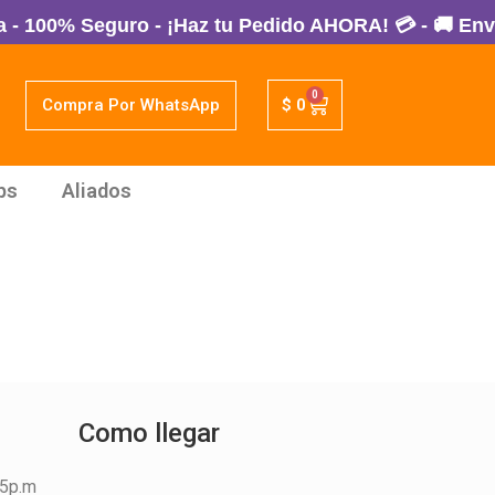
 100% Seguro - ¡Haz tu Pedido AHORA! 💳 - 🚚 Envío
0
Compra Por WhatsApp
$
0
ps
Aliados
Como llegar
45p.m