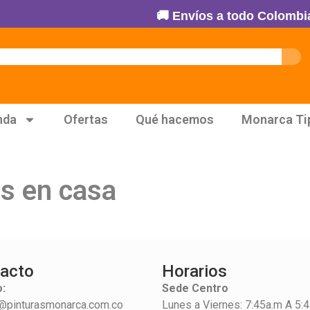
🚚 Envíos a todo Colombia -
nda
Ofertas
Qué hacemos
Monarca Ti
es en casa
acto
Horarios
:
Sede Centro
@pinturasmonarca.com.co
Lunes a Viernes: 7:45a.m A 5: