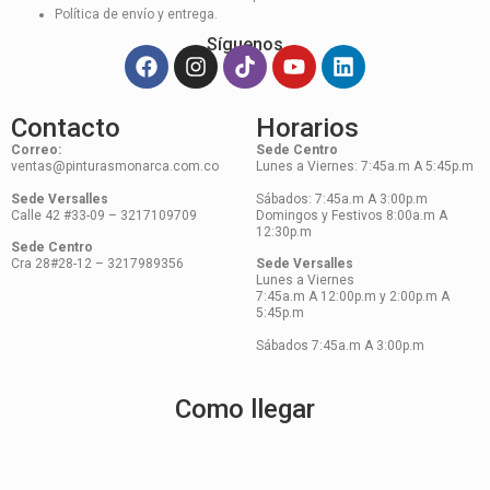
Política de envío y entrega.
Síguenos
Contacto
Horarios
Correo:
Sede Centro
ventas@pinturasmonarca.com.co
Lunes a Viernes: 7:45a.m A 5:45p.m
Sede Versalles
Sábados: 7:45a.m A 3:00p.m
Calle 42 #33-09 – 3217109709
Domingos y Festivos 8:00a.m A
12:30p.m
Sede Centro
Cra 28#28-12 – 3217989356
Sede Versalles
Lunes a Viernes
7:45a.m A 12:00p.m y 2:00p.m A
5:45p.m
Sábados 7:45a.m A 3:00p.m
Como llegar