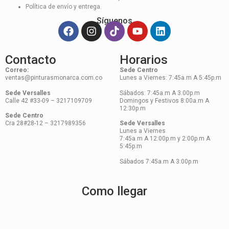
Política de envío y entrega.
Síguenos
Contacto
Horarios
Correo:
Sede Centro
ventas@pinturasmonarca.com.co
Lunes a Viernes: 7:45a.m A 5:45p.m
Sede Versalles
Sábados: 7:45a.m A 3:00p.m
Calle 42 #33-09 – 3217109709
Domingos y Festivos 8:00a.m A
12:30p.m
Sede Centro
Cra 28#28-12 – 3217989356
Sede Versalles
Lunes a Viernes
7:45a.m A 12:00p.m y 2:00p.m A
5:45p.m
Sábados 7:45a.m A 3:00p.m
Como llegar