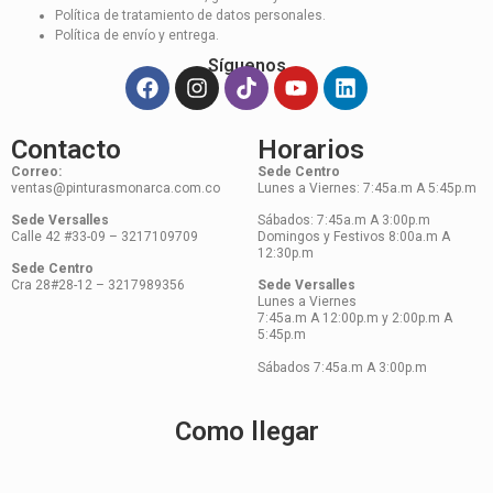
Política de tratamiento de datos personales.
Política de envío y entrega.
Síguenos
Contacto
Horarios
Correo:
Sede Centro
ventas@pinturasmonarca.com.co
Lunes a Viernes: 7:45a.m A 5:45p.m
Sede Versalles
Sábados: 7:45a.m A 3:00p.m
Calle 42 #33-09 – 3217109709
Domingos y Festivos 8:00a.m A
12:30p.m
Sede Centro
Cra 28#28-12 – 3217989356
Sede Versalles
Lunes a Viernes
7:45a.m A 12:00p.m y 2:00p.m A
5:45p.m
Sábados 7:45a.m A 3:00p.m
Como llegar