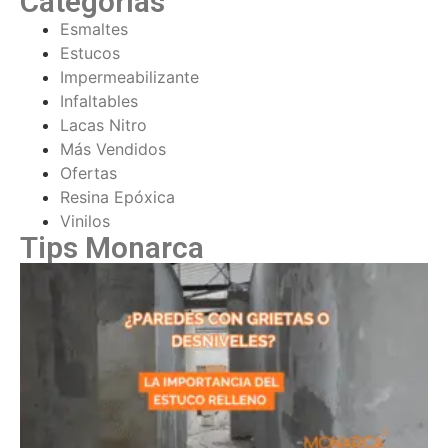
Categorías
Esmaltes
Estucos
Impermeabilizante
Infaltables
Lacas Nitro
Más Vendidos
Ofertas
Resina Epóxica
Vinilos
Tips Monarca
¿
c
d
P
e
r
t
d
e