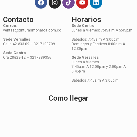
Contacto
Horarios
Correo:
Sede Centro
ventas@pinturasmonarca.com.co
Lunes a Viernes: 7:45a.m A 5:45p.m
Sede Versalles
Sábados: 7:45a.m A 3:00p.m
Calle 42 #33-09 – 3217109709
Domingos y Festivos 8:00a.m A
12:30p.m
Sede Centro
Cra 28#28-12 – 3217989356
Sede Versalles
Lunes a Viernes
7:45a.m A 12:00p.m y 2:00p.m A
5:45p.m
Sábados 7:45a.m A 3:00p.m
Como llegar