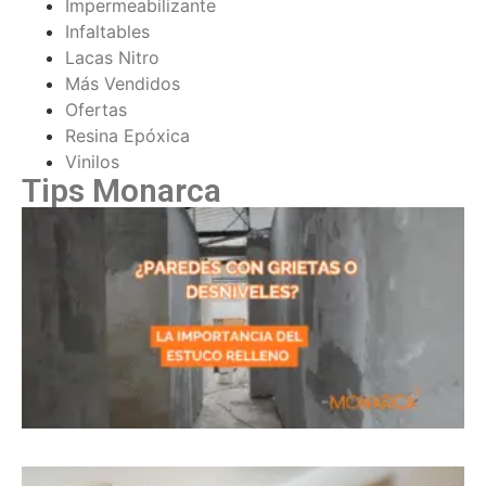
Impermeabilizante
Infaltables
Lacas Nitro
Más Vendidos
Ofertas
Resina Epóxica
Vinilos
Tips Monarca
¿
c
d
P
e
r
t
d
e
¿