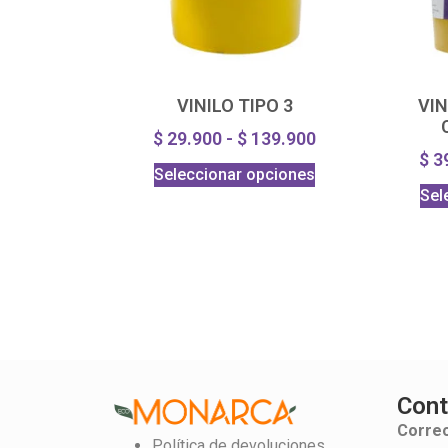
VINILO TIPO 3
VIN
$
29.900
-
$
139.900
$
3
Seleccionar opciones
Sel
Cont
Correo
Política de devoluciones,