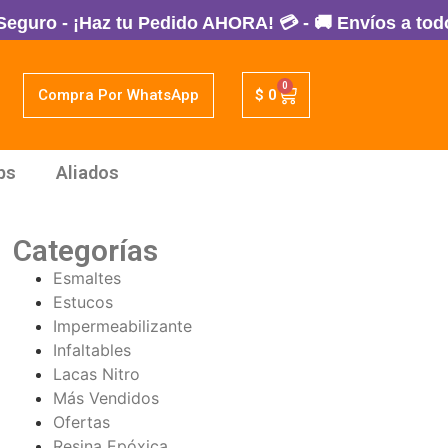
 - ¡Haz tu Pedido AHORA! 💳 - 🚚 Envíos a todo Col
0
Compra Por WhatsApp
$
0
ps
Aliados
Categorías
Esmaltes
Estucos
Impermeabilizante
Infaltables
Lacas Nitro
Más Vendidos
Ofertas
Resina Epóxica