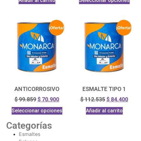
Añadir al carrito
Seleccionar opciones
¡Oferta!
¡Oferta!
ANTICORROSIVO
ESMALTE TIPO 1
$
99.859
$
70.900
$
112.535
$
84.400
Seleccionar opciones
Añadir al carrito
Categorías
Esmaltes