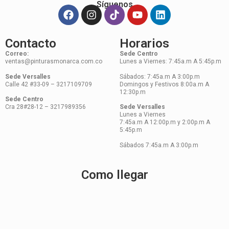
Síguenos
Contacto
Horarios
Correo:
Sede Centro
ventas@pinturasmonarca.com.co
Lunes a Viernes: 7:45a.m A 5:45p.m
Sede Versalles
Sábados: 7:45a.m A 3:00p.m
Calle 42 #33-09 – 3217109709
Domingos y Festivos 8:00a.m A
12:30p.m
Sede Centro
Cra 28#28-12 – 3217989356
Sede Versalles
Lunes a Viernes
7:45a.m A 12:00p.m y 2:00p.m A
5:45p.m
Sábados 7:45a.m A 3:00p.m
Como llegar