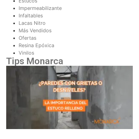
Estucos
Impermeabilizante
Infaltables
Lacas Nitro
Más Vendidos
Ofertas
Resina Epóxica
Vinilos
Tips Monarca
¿
c
d
P
e
r
t
d
e