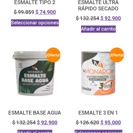
ESMALTE TIPO 2
ESMALTE ULTRA
RÁPIDO SECADO
$
99.859
$
74.900
$
132.254
$
92.900
Seleccionar opciones
Añadir al carrito
¡Oferta!
¡Oferta!
ESMALTE BASE AGUA
ESMALTE 3 EN 1
$
132.254
$
92.900
$
126.620
$
95.000