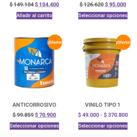
$
149.104
$
104.400
$
126.620
$
95.000
Añadir al carrito
Seleccionar opciones
¡Oferta!
¡Oferta!
ANTICORROSIVO
VINILO TIPO 1
$
99.859
$
70.900
$
49.000
-
$
370.800
Seleccionar opciones
Seleccionar opciones