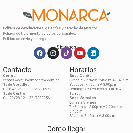
Política de devoluciones, garantías y derecho de retracto
Política de tratamiento de datos personales.
Política de envío y entrega.
Síguenos
Contacto
Horarios
Correo:
Sede Centro
ventas@pinturasmonarca.com.co
Lunes a Viernes: 7:45a.m A 5:45p.m
Sede Versalles
Sábados: 7:45a.m A 3:00p.m
Calle 42 #33-09 – 3217109709
Domingos y Festivos 8:00a.m A
Sede Centro
12:30p.m
Cra 28#28-12 – 3217989356
Sede Versalles
Lunes a Viernes
7:45a.m A 12:00p.m y 2:00p.m A
5:45p.m
Sábados 7:45a.m A 3:00p.m
Como llegar