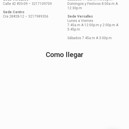
Calle 42 #33-09 – 3217109709
Domingos y Festivos 8:00a.m A
12:30p.m
Sede Centro
Cra 28#28-12 – 3217989356
Sede Versalles
Lunes a Viernes
7:45a.m A 12:00p.m y 2:00p.m A
5:45p.m
Sábados 7:45a.m A 3:00p.m
Como llegar