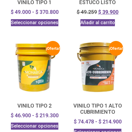
VINILO TIPO 1
ESTUCO LISTO
$
49.000
-
$
370.800
$
49.259
$
39.900
Seleccionar opciones
Añadir al carrito
¡Oferta!
¡Oferta!
VINILO TIPO 2
VINILO TIPO 1 ALTO
CUBRIMIENTO
$
46.900
-
$
219.300
$
74.478
-
$
214.900
Seleccionar opciones