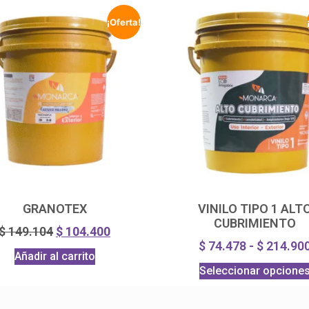
¡Oferta!
GRANOTEX
VINILO TIPO 1 ALT
CUBRIMIENTO
$
149.104
$
104.400
$
74.478
-
$
214.90
Añadir al carrito
Seleccionar opcione