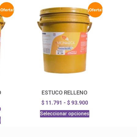
¡Oferta!
¡Oferta!
O
ESTUCO RELLENO
$
11.791
-
$
93.900
0
Seleccionar opciones
s