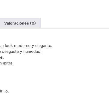
Valoraciones (0)
 un look moderno y elegante.
de desgaste y humedad.
es.
n extra.
illo.