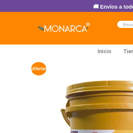
🚚 Envíos a todo Colomb
Inicio
Tie
¡Oferta!