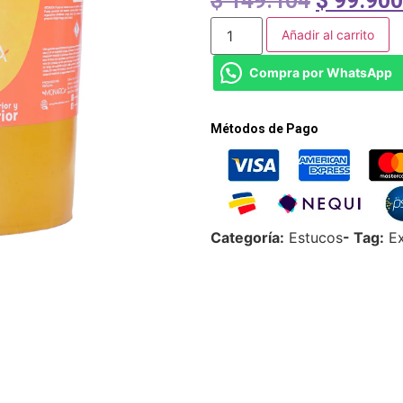
$
149.104
$
99.900
Añadir al carrito
Compra por WhatsApp
Métodos de Pago
Categoría:
Estucos
- Tag:
Ex