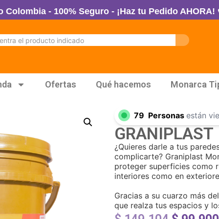
ia - 100% Seguro - ¡Haz tu Pedido AHORA! 💳 - 🚚 E
nda
Ofertas
Qué hacemos
Monarca Ti
79
Personas
están vi
GRANIPLAST
¿Quieres darle a tus parede
complicarte? Graniplast Mon
proteger superficies como r
interiores como en exteriore
Gracias a su cuarzo más de
que realza tus espacios y l