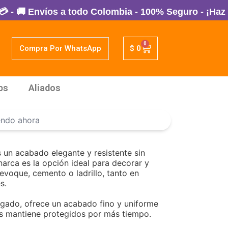
nvíos a todo Colombia - 100% Seguro - ¡Haz tu Pedid
0
Compra Por WhatsApp
$
0
ps
Aliados
endo ahora
s un acabado elegante y resistente sin
arca es la opción ideal para decorar y
evoque, cemento o ladrillo, tanto en
s.
lgado, ofrece un acabado fino y uniforme
os mantiene protegidos por más tiempo.