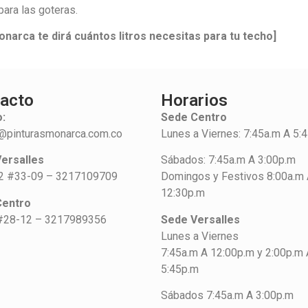
para las goteras.
arca te dirá cuántos litros necesitas para tu techo]
acto
Horarios
:
Sede Centro
@pinturasmonarca.com.co
Lunes a Viernes: 7:45a.m A 5:
ersalles
Sábados: 7:45a.m A 3:00p.m
42 #33-09 – 3217109709
Domingos y Festivos 8:00a.m
12:30p.m
Centro
#28-12 – 3217989356
Sede Versalles
Lunes a Viernes
7:45a.m A 12:00p.m y 2:00p.m 
5:45p.m
Sábados 7:45a.m A 3:00p.m