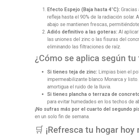
Efecto Espejo (Baja hasta 4°C):
Gracias 
refleja hasta el 90% de la radiación solar. 
abajo se mantienen frescas, permitiéndote a
Adiós definitivo a las goteras:
Al aplica
las uniones del zinc o las fisuras del conc
eliminando las filtraciones de raíz.
¿Cómo se aplica según tu
Si tienes teja de zinc:
Limpias bien el pol
impermeabilizante blanco Monarca y listo
amortigua el ruido de la lluvia.
Si tienes plancha o terraza de concret
para evitar humedades en los techos de ab
¡No sufras más por el cuarto del segundo pi
en un solo fin de semana.
🛒
¡Refresca tu hogar hoy