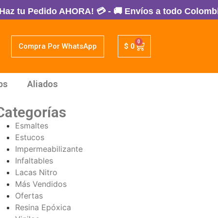
edido AHORA! 💳 - 🚚 Envíos a todo Colombia - 100%
0
Compra Por WhatsApp
$
0
ps
Aliados
Categorías
Esmaltes
Estucos
Impermeabilizante
Infaltables
Lacas Nitro
Más Vendidos
Ofertas
Resina Epóxica