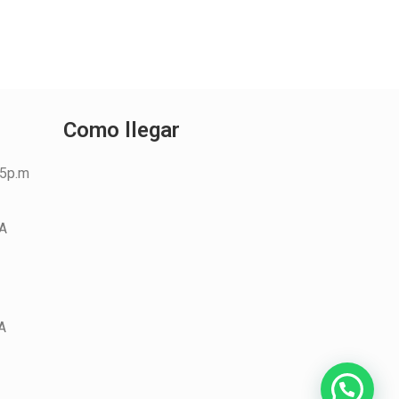
Como llegar
45p.m
 A
A