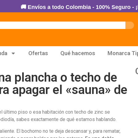
 Envíos a todo Colombia - 100% Seguro - ¡Haz tu P
nda
Ofertas
Qué hacemos
Monarca Ti
na plancha o techo de
ara apagar el «sauna» de
l último piso o esa habitación con techo de zinc se
mediodía, sabes exactamente de qué estamos hablando.
caliente. El bochorno no te deja descansar y, para rematar,