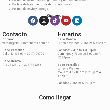
Política de devoluciones, garantías y derecho de retracto
Política de tratamiento de datos personales.
Política de envío y entrega.
Síguenos
Contacto
Horarios
Correo:
Sede Centro
ventas@pinturasmonarca.com.co
Lunes a Viernes: 7:45a.m A 5:45p.m
Sede Versalles
Sábados: 7:45a.m A 3:00p.m
Calle 42 #33-09 – 3217109709
Domingos y Festivos 8:00a.m A
12:30p.m
Sede Centro
Cra 28#28-12 – 3217989356
Sede Versalles
Lunes a Viernes
7:45a.m A 12:00p.m y 2:00p.m A
5:45p.m
Sábados 7:45a.m A 3:00p.m
Como llegar