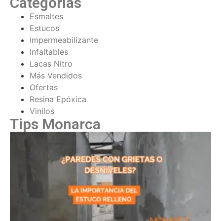
Categorías
Esmaltes
Estucos
Impermeabilizante
Infaltables
Lacas Nitro
Más Vendidos
Ofertas
Resina Epóxica
Vinilos
Tips Monarca
¿
c
d
P
e
r
t
d
e