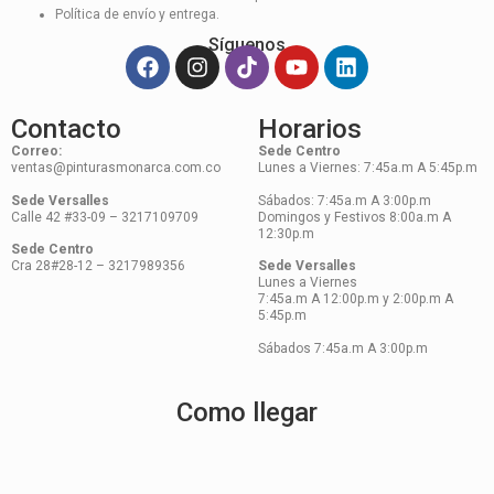
Política de envío y entrega.
Síguenos
Contacto
Horarios
Correo:
Sede Centro
ventas@pinturasmonarca.com.co
Lunes a Viernes: 7:45a.m A 5:45p.m
Sede Versalles
Sábados: 7:45a.m A 3:00p.m
Calle 42 #33-09 – 3217109709
Domingos y Festivos 8:00a.m A
12:30p.m
Sede Centro
Cra 28#28-12 – 3217989356
Sede Versalles
Lunes a Viernes
7:45a.m A 12:00p.m y 2:00p.m A
5:45p.m
Sábados 7:45a.m A 3:00p.m
Como llegar