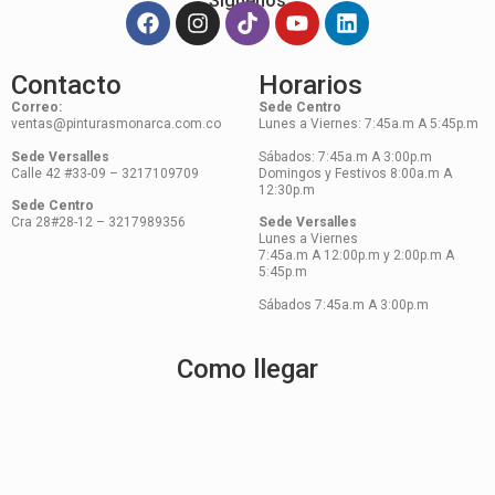
Síguenos
Contacto
Horarios
Correo:
Sede Centro
ventas@pinturasmonarca.com.co
Lunes a Viernes: 7:45a.m A 5:45p.m
Sede Versalles
Sábados: 7:45a.m A 3:00p.m
Calle 42 #33-09 – 3217109709
Domingos y Festivos 8:00a.m A
12:30p.m
Sede Centro
Cra 28#28-12 – 3217989356
Sede Versalles
Lunes a Viernes
7:45a.m A 12:00p.m y 2:00p.m A
5:45p.m
Sábados 7:45a.m A 3:00p.m
Como llegar