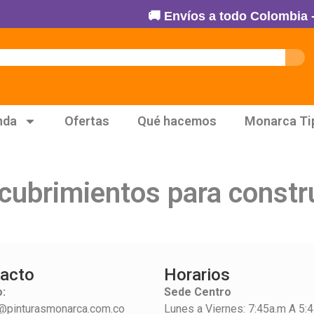
🚚 Envíos a todo Colombia - 1
nda
Ofertas
Qué hacemos
Monarca Ti
ecubrimientos para const
acto
Horarios
:
Sede Centro
@pinturasmonarca.com.co
Lunes a Viernes: 7:45a.m A 5: