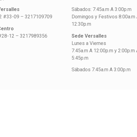
ersalles
Sábados: 7:45a.m A 3:00p.m
42 #33-09 – 3217109709
Domingos y Festivos 8:00a.m
12:30p.m
Centro
#28-12 – 3217989356
Sede Versalles
Lunes a Viernes
7:45a.m A 12:00p.m y 2:00p.m 
5:45p.m
Sábados 7:45a.m A 3:00p.m