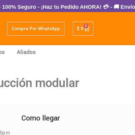
00% Seguro - ¡Haz tu Pedido AHORA! 💳 - 🚚 Envíos 
0
Compra Por WhatsApp
$
0
ps
Aliados
rucción modular
Como llegar
45p.m