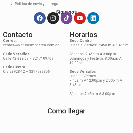
Política de envío y entrega.
Síguenos
Contacto
Horarios
Correo:
Sede Centro
ventas@pinturasmonarca.com.co
Lunes a Viernes: 7:45a.m A 5:45p.m
Sede Versalles
Sábados: 7:45a.m A 3:00p.m
Calle 42 #33-09 – 3217109709
Domingos y Festivos 8:00a.m A
12:30p.m
Sede Centro
Cra 28#28-12 – 3217989356
Sede Versalles
Lunes a Viernes
7:45a.m A 12:00p.m y 2:00p.m A
5:45p.m
Sábados 7:45a.m A 3:00p.m
Como llegar