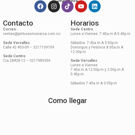
Síguenos
Contacto
Horarios
Correo:
Sede Centro
ventas@pinturasmonarca.com.co
Lunes a Viernes: 7:45a.m A 5:45p.m
Sede Versalles
Sábados: 7:45a.m A 3:00p.m
Calle 42 #33-09 – 3217109709
Domingos y Festivos 8:00a.m A
12:30p.m
Sede Centro
Cra 28#28-12 – 3217989356
Sede Versalles
Lunes a Viernes
7:45a.m A 12:00p.m y 2:00p.m A
5:45p.m
Sábados 7:45a.m A 3:00p.m
Como llegar