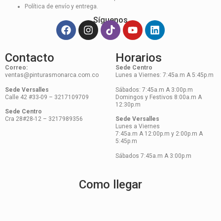
Política de envío y entrega.
Síguenos
Contacto
Horarios
Correo:
Sede Centro
ventas@pinturasmonarca.com.co
Lunes a Viernes: 7:45a.m A 5:45p.m
Sede Versalles
Sábados: 7:45a.m A 3:00p.m
Calle 42 #33-09 – 3217109709
Domingos y Festivos 8:00a.m A
12:30p.m
Sede Centro
Cra 28#28-12 – 3217989356
Sede Versalles
Lunes a Viernes
7:45a.m A 12:00p.m y 2:00p.m A
5:45p.m
Sábados 7:45a.m A 3:00p.m
Como llegar