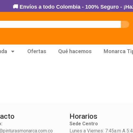
🚚 Envíos a todo Colombia - 100% Seguro - ¡Haz t
nda
Ofertas
Qué hacemos
Monarca Ti
acto
Horarios
:
Sede Centro
@pinturasmonarca.com.co
Lunes a Viernes: 7:45a.m A 5: