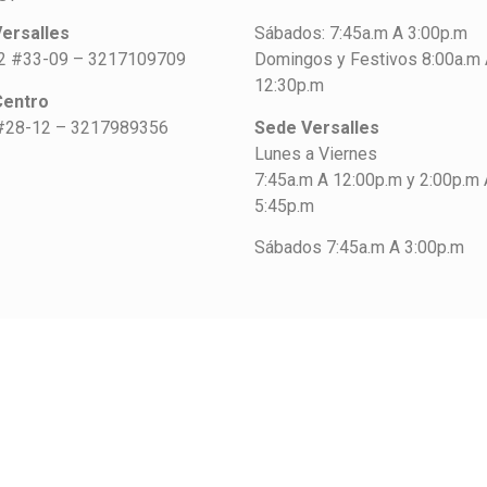
ersalles
Sábados: 7:45a.m A 3:00p.m
42 #33-09 – 3217109709
Domingos y Festivos 8:00a.m
12:30p.m
Centro
#28-12 – 3217989356
Sede Versalles
Lunes a Viernes
7:45a.m A 12:00p.m y 2:00p.m 
5:45p.m
Sábados 7:45a.m A 3:00p.m