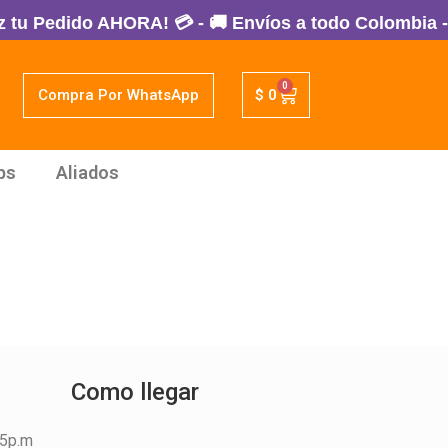
u Pedido AHORA! 💳 - 🚚 Envíos a todo Colombia - 1
0
Compra Por WhatsApp
$
0
ps
Aliados
Como llegar
45p.m