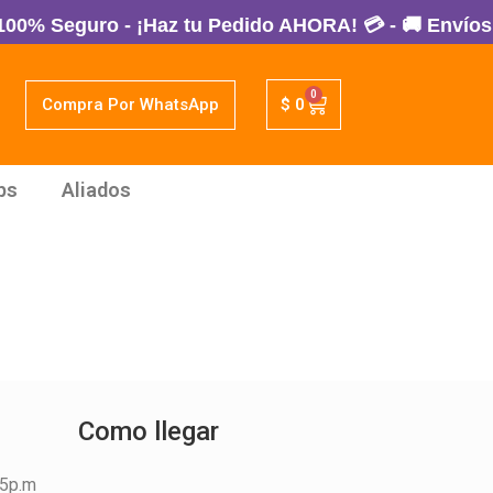
0% Seguro - ¡Haz tu Pedido AHORA! 💳 - 🚚 Envíos a 
0
Compra Por WhatsApp
$
0
ps
Aliados
Como llegar
45p.m