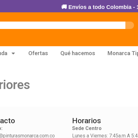
🚚 Envíos a todo Colombia - 10
nda
Ofertas
Qué hacemos
Monarca Ti
riores
acto
Horarios
:
Sede Centro
@pinturasmonarca.com.co
Lunes a Viernes: 7:45a.m A 5: