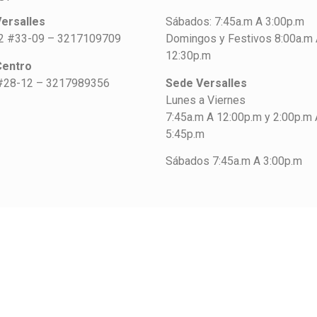
ersalles
Sábados: 7:45a.m A 3:00p.m
42 #33-09 – 3217109709
Domingos y Festivos 8:00a.m
12:30p.m
Centro
#28-12 – 3217989356
Sede Versalles
Lunes a Viernes
7:45a.m A 12:00p.m y 2:00p.m 
5:45p.m
Sábados 7:45a.m A 3:00p.m