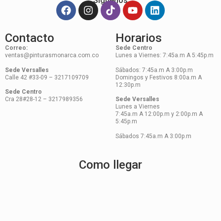
Síguenos
Contacto
Horarios
Correo:
Sede Centro
ventas@pinturasmonarca.com.co
Lunes a Viernes: 7:45a.m A 5:45p.m
Sede Versalles
Sábados: 7:45a.m A 3:00p.m
Calle 42 #33-09 – 3217109709
Domingos y Festivos 8:00a.m A
12:30p.m
Sede Centro
Cra 28#28-12 – 3217989356
Sede Versalles
Lunes a Viernes
7:45a.m A 12:00p.m y 2:00p.m A
5:45p.m
Sábados 7:45a.m A 3:00p.m
Como llegar