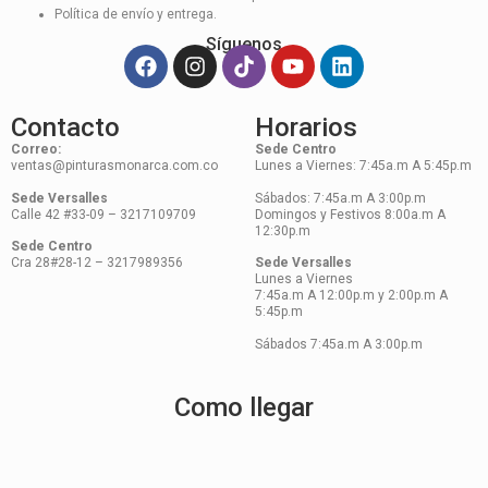
Política de envío y entrega.
Síguenos
Contacto
Horarios
Correo:
Sede Centro
ventas@pinturasmonarca.com.co
Lunes a Viernes: 7:45a.m A 5:45p.m
Sede Versalles
Sábados: 7:45a.m A 3:00p.m
Calle 42 #33-09 – 3217109709
Domingos y Festivos 8:00a.m A
12:30p.m
Sede Centro
Cra 28#28-12 – 3217989356
Sede Versalles
Lunes a Viernes
7:45a.m A 12:00p.m y 2:00p.m A
5:45p.m
Sábados 7:45a.m A 3:00p.m
Como llegar