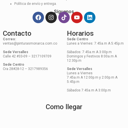
Política de envío y entrega.
Síguenos
Contacto
Horarios
Correo:
Sede Centro
ventas@pinturasmonarca.com.co
Lunes a Viernes: 7:45a.m A 5:45p.m
Sede Versalles
Sábados: 7:45a.m A 3:00p.m
Calle 42 #33-09 – 3217109709
Domingos y Festivos 8:00a.m A
12:30p.m
Sede Centro
Cra 28#28-12 – 3217989356
Sede Versalles
Lunes a Viernes
7:45a.m A 12:00p.m y 2:00p.m A
5:45p.m
Sábados 7:45a.m A 3:00p.m
Como llegar