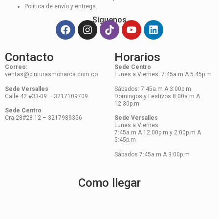
Política de envío y entrega.
Síguenos
Contacto
Horarios
Correo:
Sede Centro
ventas@pinturasmonarca.com.co
Lunes a Viernes: 7:45a.m A 5:45p.m
Sede Versalles
Sábados: 7:45a.m A 3:00p.m
Calle 42 #33-09 – 3217109709
Domingos y Festivos 8:00a.m A
12:30p.m
Sede Centro
Cra 28#28-12 – 3217989356
Sede Versalles
Lunes a Viernes
7:45a.m A 12:00p.m y 2:00p.m A
5:45p.m
Sábados 7:45a.m A 3:00p.m
Como llegar