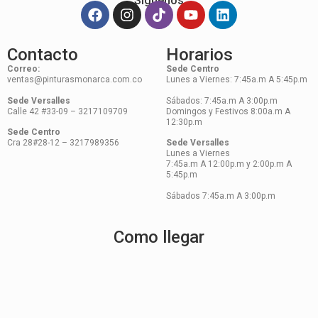
Síguenos
Contacto
Horarios
Correo:
Sede Centro
ventas@pinturasmonarca.com.co
Lunes a Viernes: 7:45a.m A 5:45p.m
Sede Versalles
Sábados: 7:45a.m A 3:00p.m
Calle 42 #33-09 – 3217109709
Domingos y Festivos 8:00a.m A
12:30p.m
Sede Centro
Cra 28#28-12 – 3217989356
Sede Versalles
Lunes a Viernes
7:45a.m A 12:00p.m y 2:00p.m A
5:45p.m
Sábados 7:45a.m A 3:00p.m
Como llegar