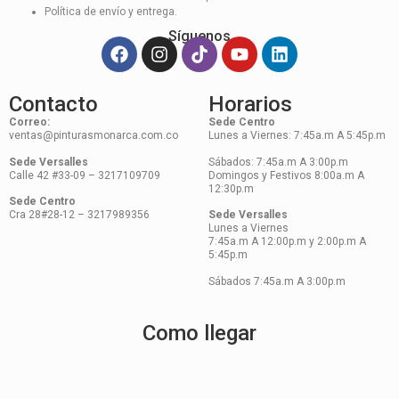
Política de envío y entrega.
Síguenos
Contacto
Horarios
Correo:
Sede Centro
ventas@pinturasmonarca.com.co
Lunes a Viernes: 7:45a.m A 5:45p.m
Sede Versalles
Sábados: 7:45a.m A 3:00p.m
Calle 42 #33-09 – 3217109709
Domingos y Festivos 8:00a.m A
12:30p.m
Sede Centro
Cra 28#28-12 – 3217989356
Sede Versalles
Lunes a Viernes
7:45a.m A 12:00p.m y 2:00p.m A
5:45p.m
Sábados 7:45a.m A 3:00p.m
Como llegar