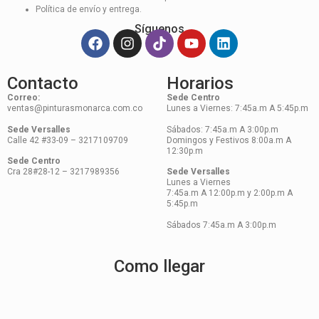
Política de envío y entrega.
Síguenos
Contacto
Horarios
Correo:
Sede Centro
ventas@pinturasmonarca.com.co
Lunes a Viernes: 7:45a.m A 5:45p.m
Sede Versalles
Sábados: 7:45a.m A 3:00p.m
Calle 42 #33-09 – 3217109709
Domingos y Festivos 8:00a.m A
12:30p.m
Sede Centro
Cra 28#28-12 – 3217989356
Sede Versalles
Lunes a Viernes
7:45a.m A 12:00p.m y 2:00p.m A
5:45p.m
Sábados 7:45a.m A 3:00p.m
Como llegar