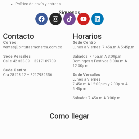
Política de envío y entrega.
Síguenos
Contacto
Horarios
Correo:
Sede Centro
ventas@pinturasmonarca.com.co
Lunes a Viernes: 7:45a.m A 5:45p.m
Sede Versalles
Sábados: 7:45a.m A 3:00p.m
Calle 42 #33-09 – 3217109709
Domingos y Festivos 8:00a.m A
12:30p.m
Sede Centro
Cra 28#28-12 – 3217989356
Sede Versalles
Lunes a Viernes
7:45a.m A 12:00p.m y 2:00p.m A
5:45p.m
Sábados 7:45a.m A 3:00p.m
Como llegar