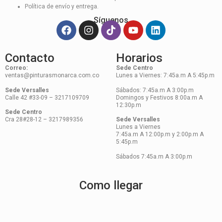
Política de envío y entrega.
Síguenos
Contacto
Horarios
Correo:
Sede Centro
ventas@pinturasmonarca.com.co
Lunes a Viernes: 7:45a.m A 5:45p.m
Sede Versalles
Sábados: 7:45a.m A 3:00p.m
Calle 42 #33-09 – 3217109709
Domingos y Festivos 8:00a.m A
12:30p.m
Sede Centro
Cra 28#28-12 – 3217989356
Sede Versalles
Lunes a Viernes
7:45a.m A 12:00p.m y 2:00p.m A
5:45p.m
Sábados 7:45a.m A 3:00p.m
Como llegar