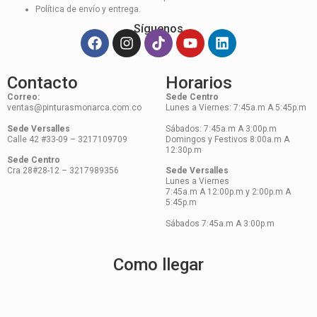
Política de envío y entrega.
Síguenos
Contacto
Horarios
Correo:
Sede Centro
ventas@pinturasmonarca.com.co
Lunes a Viernes: 7:45a.m A 5:45p.m
Sede Versalles
Sábados: 7:45a.m A 3:00p.m
Calle 42 #33-09 – 3217109709
Domingos y Festivos 8:00a.m A
12:30p.m
Sede Centro
Cra 28#28-12 – 3217989356
Sede Versalles
Lunes a Viernes
7:45a.m A 12:00p.m y 2:00p.m A
5:45p.m
Sábados 7:45a.m A 3:00p.m
Como llegar