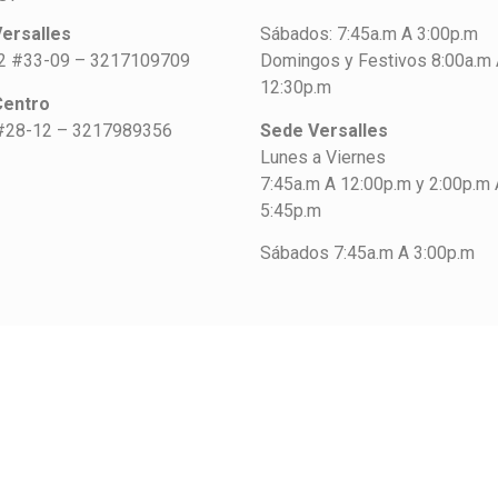
ersalles
Sábados: 7:45a.m A 3:00p.m
42 #33-09 – 3217109709
Domingos y Festivos 8:00a.m
12:30p.m
Centro
#28-12 – 3217989356
Sede Versalles
Lunes a Viernes
7:45a.m A 12:00p.m y 2:00p.m 
5:45p.m
Sábados 7:45a.m A 3:00p.m