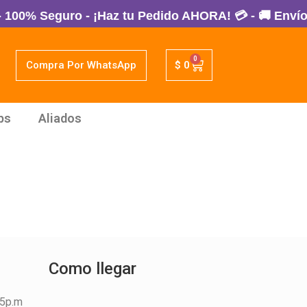
00% Seguro - ¡Haz tu Pedido AHORA! 💳 - 🚚 Envíos 
0
Compra Por WhatsApp
$
0
ps
Aliados
Como llegar
45p.m