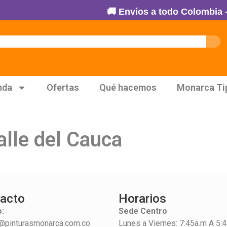
🚚 Envíos a todo Colombia - 1
nda
Ofertas
Qué hacemos
Monarca Ti
alle del Cauca
acto
Horarios
:
Sede Centro
@pinturasmonarca.com.co
Lunes a Viernes: 7:45a.m A 5: