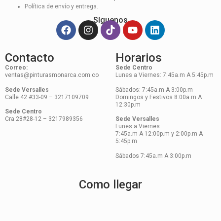
Política de envío y entrega.
Síguenos
Contacto
Horarios
Correo:
Sede Centro
ventas@pinturasmonarca.com.co
Lunes a Viernes: 7:45a.m A 5:45p.m
Sede Versalles
Sábados: 7:45a.m A 3:00p.m
Calle 42 #33-09 – 3217109709
Domingos y Festivos 8:00a.m A
12:30p.m
Sede Centro
Cra 28#28-12 – 3217989356
Sede Versalles
Lunes a Viernes
7:45a.m A 12:00p.m y 2:00p.m A
5:45p.m
Sábados 7:45a.m A 3:00p.m
Como llegar