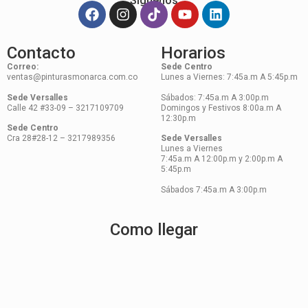
Síguenos
Contacto
Horarios
Correo:
Sede Centro
ventas@pinturasmonarca.com.co
Lunes a Viernes: 7:45a.m A 5:45p.m
Sede Versalles
Sábados: 7:45a.m A 3:00p.m
Calle 42 #33-09 – 3217109709
Domingos y Festivos 8:00a.m A
12:30p.m
Sede Centro
Cra 28#28-12 – 3217989356
Sede Versalles
Lunes a Viernes
7:45a.m A 12:00p.m y 2:00p.m A
5:45p.m
Sábados 7:45a.m A 3:00p.m
Como llegar