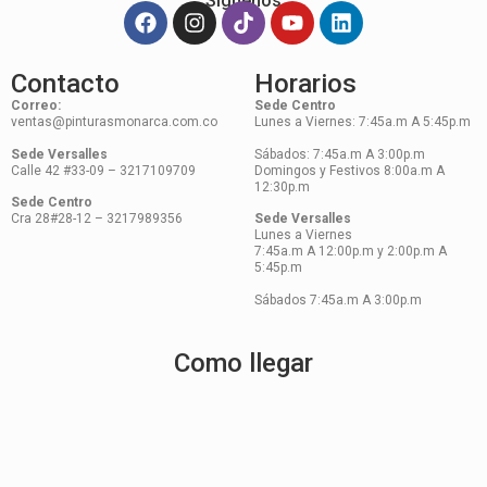
Síguenos
Contacto
Horarios
Correo:
Sede Centro
ventas@pinturasmonarca.com.co
Lunes a Viernes: 7:45a.m A 5:45p.m
Sede Versalles
Sábados: 7:45a.m A 3:00p.m
Calle 42 #33-09 – 3217109709
Domingos y Festivos 8:00a.m A
12:30p.m
Sede Centro
Cra 28#28-12 – 3217989356
Sede Versalles
Lunes a Viernes
7:45a.m A 12:00p.m y 2:00p.m A
5:45p.m
Sábados 7:45a.m A 3:00p.m
Como llegar