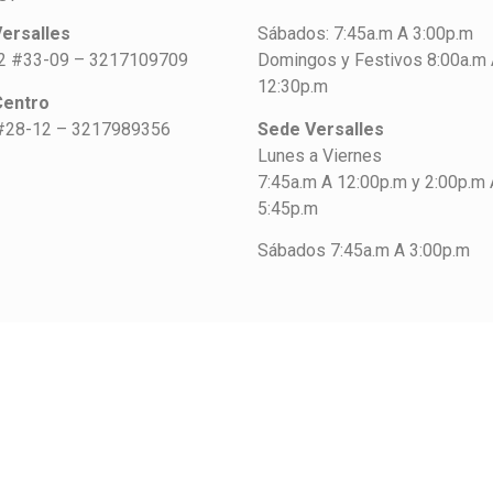
ersalles
Sábados: 7:45a.m A 3:00p.m
42 #33-09 – 3217109709
Domingos y Festivos 8:00a.m
12:30p.m
Centro
#28-12 – 3217989356
Sede Versalles
Lunes a Viernes
7:45a.m A 12:00p.m y 2:00p.m 
5:45p.m
Sábados 7:45a.m A 3:00p.m