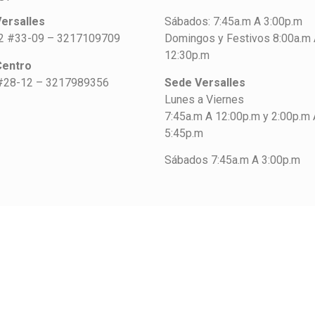
ersalles
Sábados: 7:45a.m A 3:00p.m
42 #33-09 – 3217109709
Domingos y Festivos 8:00a.m
12:30p.m
Centro
#28-12 – 3217989356
Sede Versalles
Lunes a Viernes
7:45a.m A 12:00p.m y 2:00p.m 
5:45p.m
Sábados 7:45a.m A 3:00p.m