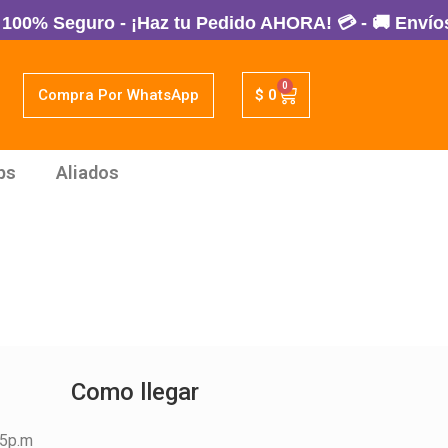
0% Seguro - ¡Haz tu Pedido AHORA! 💳 - 🚚 Envíos a
0
Compra Por WhatsApp
$
0
ps
Aliados
Como llegar
45p.m