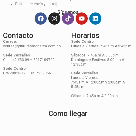
Política de envío y entrega.
Síguenos
Contacto
Horarios
Correo:
Sede Centro
ventas@pinturasmonarca.com.co
Lunes a Viernes: 7:45a.m A 5:45p.m
Sede Versalles
Sábados: 7:45a.m A 3:00p.m
Calle 42 #33-09 – 3217109709
Domingos y Festivos 8:00a.m A
12:30p.m
Sede Centro
Cra 28#28-12 – 3217989356
Sede Versalles
Lunes a Viernes
7:45a.m A 12:00p.m y 2:00p.m A
5:45p.m
Sábados 7:45a.m A 3:00p.m
Como llegar