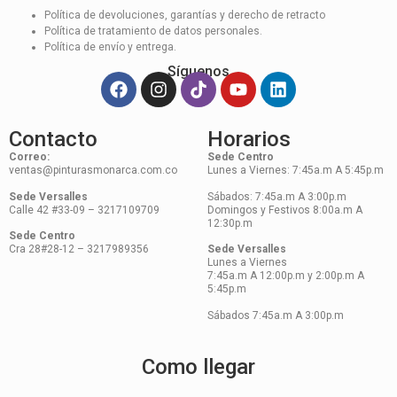
Política de devoluciones, garantías y derecho de retracto
Política de tratamiento de datos personales.
Política de envío y entrega.
Síguenos
Contacto
Horarios
Correo:
Sede Centro
ventas@pinturasmonarca.com.co
Lunes a Viernes: 7:45a.m A 5:45p.m
Sede Versalles
Sábados: 7:45a.m A 3:00p.m
Calle 42 #33-09 – 3217109709
Domingos y Festivos 8:00a.m A
12:30p.m
Sede Centro
Cra 28#28-12 – 3217989356
Sede Versalles
Lunes a Viernes
7:45a.m A 12:00p.m y 2:00p.m A
5:45p.m
Sábados 7:45a.m A 3:00p.m
Como llegar