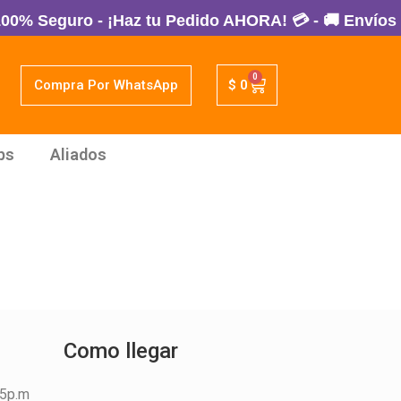
% Seguro - ¡Haz tu Pedido AHORA! 💳 - 🚚 Envíos a 
0
Compra Por WhatsApp
$
0
ps
Aliados
Como llegar
45p.m