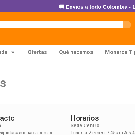
🚚 Envíos a todo Colombia - 100
nda
Ofertas
Qué hacemos
Monarca Ti
es
acto
Horarios
:
Sede Centro
@pinturasmonarca.com.co
Lunes a Viernes: 7:45a.m A 5: