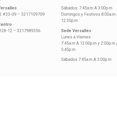
ersalles
Sábados: 7:45a.m A 3:00p.m
42 #33-09 – 3217109709
Domingos y Festivos 8:00a.m
12:30p.m
Centro
#28-12 – 3217989356
Sede Versalles
Lunes a Viernes
7:45a.m A 12:00p.m y 2:00p.m 
5:45p.m
Sábados 7:45a.m A 3:00p.m