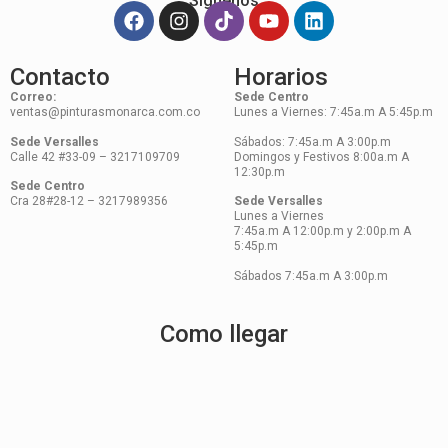
Síguenos
Contacto
Horarios
Correo:
Sede Centro
ventas@pinturasmonarca.com.co
Lunes a Viernes: 7:45a.m A 5:45p.m
Sede Versalles
Sábados: 7:45a.m A 3:00p.m
Calle 42 #33-09 – 3217109709
Domingos y Festivos 8:00a.m A
12:30p.m
Sede Centro
Cra 28#28-12 – 3217989356
Sede Versalles
Lunes a Viernes
7:45a.m A 12:00p.m y 2:00p.m A
5:45p.m
Sábados 7:45a.m A 3:00p.m
Como llegar