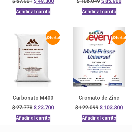
$
57.901
$
49.300
$
106.049
$
85.900
Añadir al carrito
Añadir al carrito
¡Oferta!
¡Oferta!
Carbonato M400
Cromato de Zinc
$
27.778
$
23.700
$
122.099
$
103.800
Añadir al carrito
Añadir al carrito