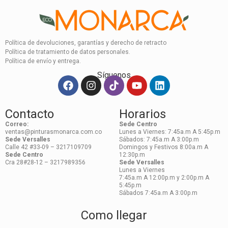
Política de devoluciones, garantías y derecho de retracto
Política de tratamiento de datos personales.
Política de envío y entrega.
Síguenos
Contacto
Horarios
Correo:
Sede Centro
ventas@pinturasmonarca.com.co
Lunes a Viernes: 7:45a.m A 5:45p.m
Sede Versalles
Sábados: 7:45a.m A 3:00p.m
Calle 42 #33-09 – 3217109709
Domingos y Festivos 8:00a.m A
Sede Centro
12:30p.m
Cra 28#28-12 – 3217989356
Sede Versalles
Lunes a Viernes
7:45a.m A 12:00p.m y 2:00p.m A
5:45p.m
Sábados 7:45a.m A 3:00p.m
Como llegar